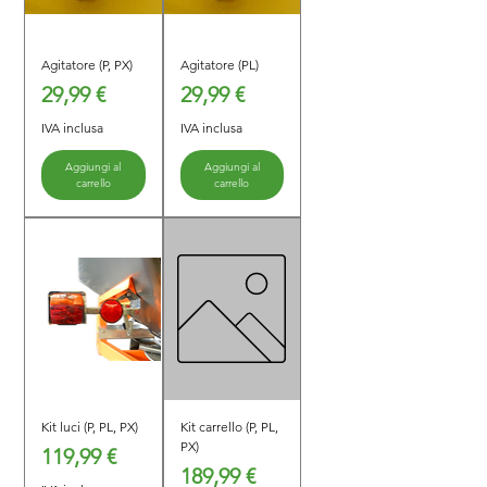
Agitatore (P, PX)
Agitatore (PL)
Prezzo
Prezzo
29,99 €
29,99 €
IVA inclusa
IVA inclusa
Aggiungi al
Aggiungi al
carrello
carrello
Kit luci (P, PL, PX)
Kit carrello (P, PL,
PX)
Prezzo
119,99 €
Prezzo
189,99 €