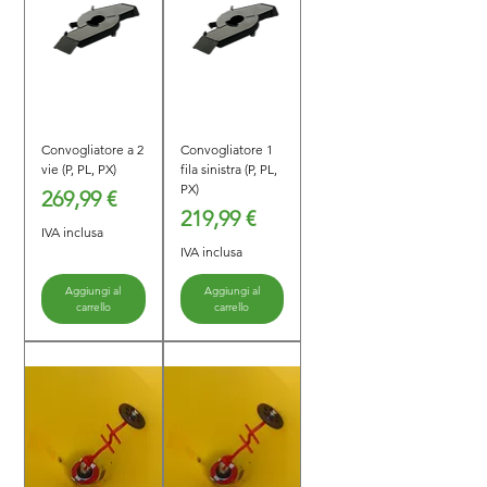
Convogliatore a 2
Convogliatore 1
vie (P, PL, PX)
fila sinistra (P, PL,
PX)
Prezzo
269,99 €
Prezzo
219,99 €
IVA inclusa
IVA inclusa
Aggiungi al
Aggiungi al
carrello
carrello