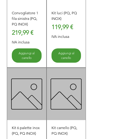
Convogliatore 1
Kit luci (PQ, PQ
fila sinistra (PQ,
INOX)
PQ INOX)
Prezzo
119,99 €
Prezzo
219,99 €
IVA inclusa
IVA inclusa
Aggiungi al
Aggiungi al
carrello
carrello
Kit 6 palette inox
Kit carrello (PQ,
(PQ, PQ INOX)
PQ INOX)