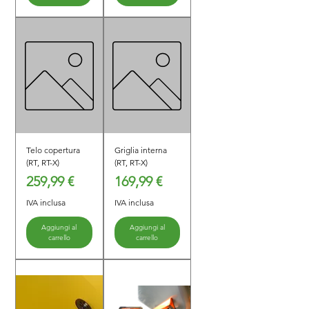
Telo copertura
Griglia interna
(RT, RT-X)
(RT, RT-X)
Prezzo
Prezzo
259,99 €
169,99 €
IVA inclusa
IVA inclusa
Aggiungi al
Aggiungi al
carrello
carrello