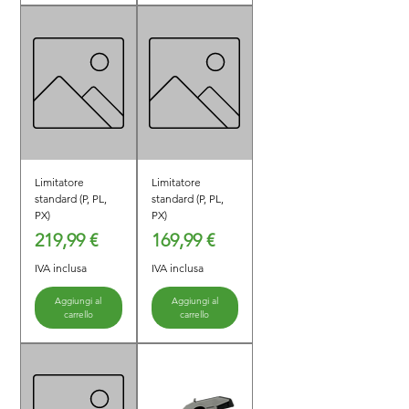
Limitatore
Limitatore
standard (P, PL,
standard (P, PL,
PX)
PX)
Prezzo
Prezzo
219,99 €
169,99 €
IVA inclusa
IVA inclusa
Aggiungi al
Aggiungi al
carrello
carrello