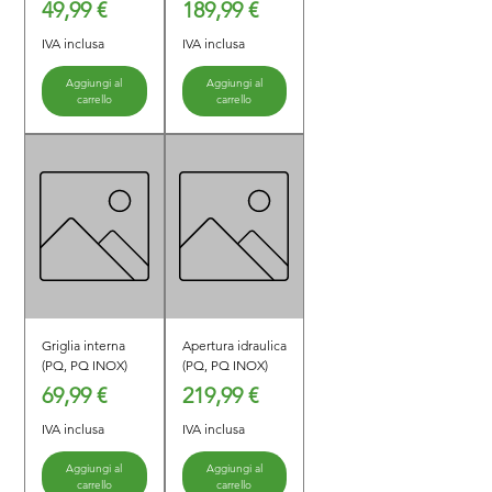
Prezzo
Prezzo
49,99 €
189,99 €
IVA inclusa
IVA inclusa
Aggiungi al
Aggiungi al
carrello
carrello
Griglia interna
Apertura idraulica
(PQ, PQ INOX)
(PQ, PQ INOX)
Prezzo
Prezzo
69,99 €
219,99 €
IVA inclusa
IVA inclusa
Aggiungi al
Aggiungi al
carrello
carrello