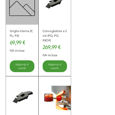
Griglia interna (P,
Convogliatore a 2
PL, PX)
vie (PQ, PQ
INOX)
Prezzo
69,99 €
Prezzo
269,99 €
IVA inclusa
IVA inclusa
Aggiungi al
Aggiungi al
carrello
carrello