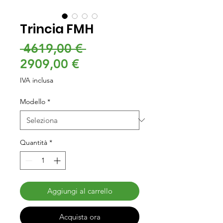
Trincia FMH
Prezzo
 4619,00 € 
Prezzo
regolare
2909,00 €
scontato
IVA inclusa
Modello
*
Quantità
*
Aggiungi al carrello
Acquista ora