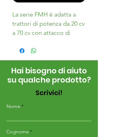
La serie FMH é adatta a
trattori di potenza da 20 cv
a 70 cv con attacco di
categoria 1.
Si contraddistingue per
l’ampia larghezza di lavoro
Hai bisogno di aiuto
che può raggiungere (fino
su qualche prodotto?
a 220 cm) e alla sua
polivalenza per la quale
Scrivici!
può essere utilizzata per il
taglio e la trinciatura
Nome
dell’erba e delle ramaglie
(spessore 4 cm) tramite
Cognome
coltelli o martelli.