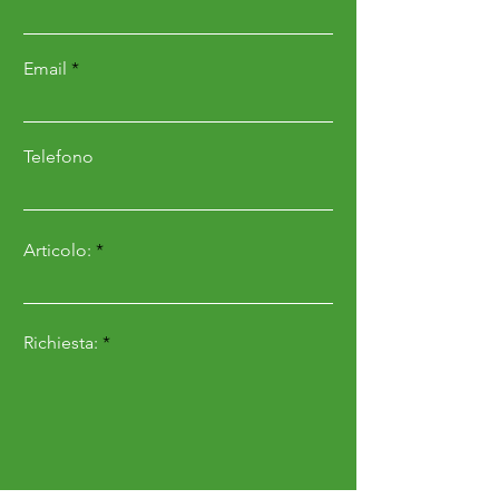
DOTAZIONI STANDARD
Email
• Rotore con bilanciatura
elettronica
• Trincia per erba e
Telefono
sarmenti (4cm di diametro)
con telaio ribassato a
Articolo:
coltelli o a martelli
• Spostamento laterale
idraulico
Richiesta:
• Cardano Serie 5
• Gruppo centrale con
ruota libera incorporata
(540rpm-60cv)
• Rullo posteriore