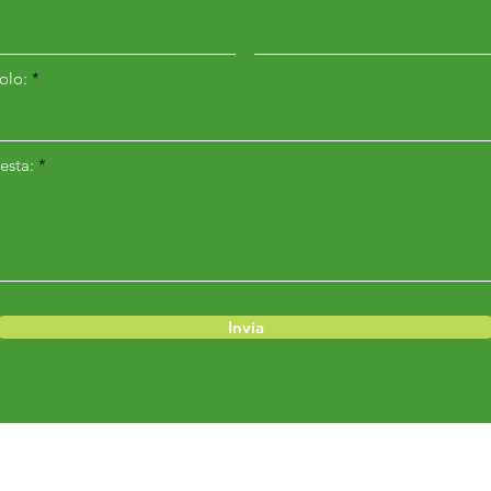
(100 k
• FL 
colo:
(115 k
• FL 
(130 k
esta:
• FL 
(145 k
• FL 
(160 k
• FL 
Invia
(175 k
• FL 
(190 k
• FL 
(235 k