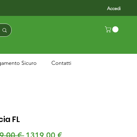
Accedi
gamento Sicuro
Contatti
cia FL
Prezzo
Prezzo
9,00 € 
1319,00 €