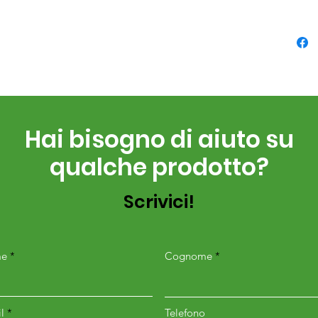
• Roto
elettr
• Trin
• Car
• Gru
libera
Hai bisogno di aiuto su
35cv)
qualche prodotto?
• Rull
• Pro
Scrivici!
• Vern
• Slitt
• Atta
e
Cognome
DIME
• FL 
l
Telefono