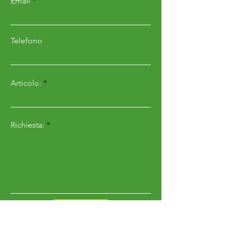
Email
OHV
da 11 kW e 546 cc,
opera a benzina
assicurando potenza e
Telefono
affidabilità ottimali.
La
larghezza di taglio di
Articolo:
107 cm
, insieme al
piatto
bilama
, garantisce un
taglio uniforme ed
Richiesta:
efficace. La trasmissione
idrostatica permette
variazioni di velocità
graduali e senza scatti,
facilitando un controllo
Invia
fluido durante l'uso.