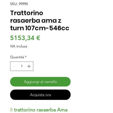
SKU: 99990
Trattorino
rasaerba ama z
turn 107cm-546cc
Prezzo
5153,34 €
IVA inclusa
Quantità
*
Aggiungi al carrello
Acquista ora
Il
trattorino rasaerba Ama