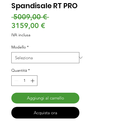
Spandisale RT PRO
Prezzo
 5009,00 € 
Prezzo
regolare
3159,00 €
scontato
IVA inclusa
Modello
*
Quantità
*
Aggiungi al carrello
Acquista ora