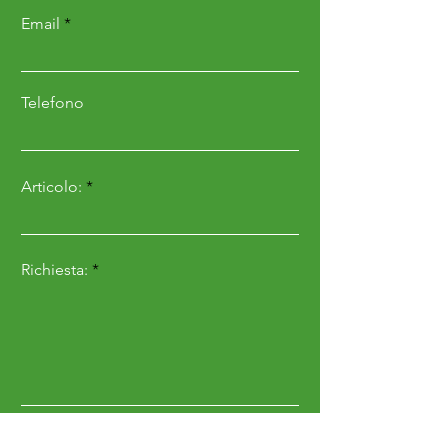
• Palette e disco in acciaio
Email
inox
• Limitatore standard in
acciaio inox
Telefono
• Carter in acciaio inox
• Bulloneria e parti a
Articolo:
strettocontatto con sale in
acciaio inox
• Griglia interna
Richiesta:
• Agitatore dedicato per
sale e sabbia (620188)
• Cardano
• Apertura idraulica
Invia
DIMENSIONI E PESO