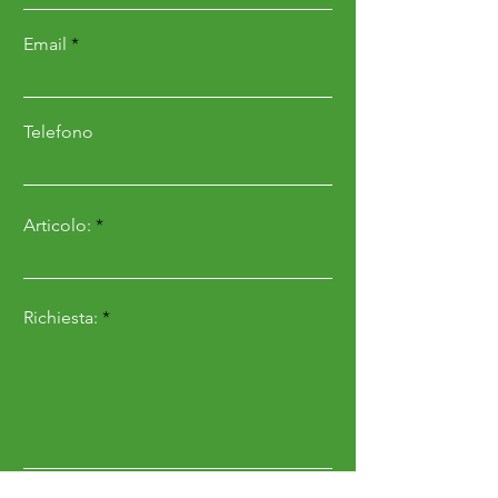
regolabile da 20 a 60mm.
Email
Motore lama e motori
trazione brushless.
Telefono
Il sistema di navigazione
smart aumenta la resa di
Articolo:
taglio fino al 30%
Grazie al sistema
di navigazione
Richiesta:
intelligente può gestire
passaggi stretti e/o
corridoi, non insiste sui
bordi e non calpesta
inutilmente il prato.
Invia
Modalità di taglio