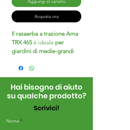
Aggiungi al carrello
Acquista ora
Il rasaerba a trazione Ama
TRX 465
è ideale
per
giardini di medie-grandi
dimensioni fino a 1200 mq
,
consigliato per un
uso
semi-professionale
.
Hai bisogno di aiuto
Il modello ha un
motore a
su qualche prodotto?
scoppio Y145V OHV con
valvole in testa da 145 cc
,
Scrivici!
conforme ai requisiti della
Comunità Europea.
Nome
È dotato di un
piatto in