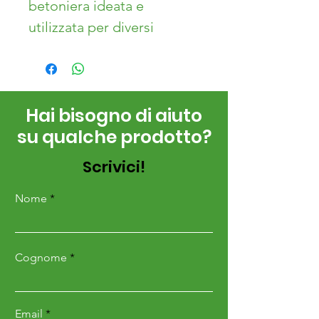
betoniera ideata e
utilizzata per diversi
impieghi:preparazione
calcestruzzo, miscelazione
dei mangimi.
Hai bisogno di aiuto
su qualche prodotto?
Caratteristiche 320:
Scrivici!
Capacità (LT)
320/705
Nome
Peso (KG)
Senza cardano
Cognome
86/190
Ingombro
1000x950x1200
Email