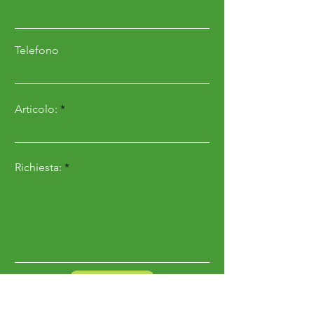
Larghezza spandimento
–
Cavalli richiesti
Telefono
20 CV
Articolo:
Caratterstiche 350:
Capacità (LT)
Richiesta:
350/772
Peso (KG)
Senza cardano
91/200
Ingombro
Invia
1000x1050x1200
Larghezza spandimento