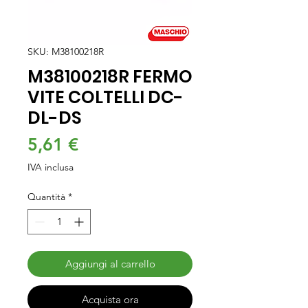
SKU: M38100218R
M38100218R FERMO
VITE COLTELLI DC-
DL-DS
Prezzo
5,61 €
IVA inclusa
Quantità
*
Aggiungi al carrello
Acquista ora