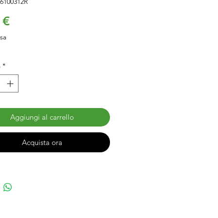
6100312R
Prezzo
 €
usa
à
*
Aggiungi al carrello
Acquista ora