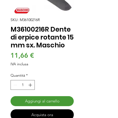
SKU: M36100216R
M36100216R Dente
di erpice rotante 15
mm sx. Maschio
Prezzo
11,66 €
IVA inclusa
Quantità
*
Aggiungi al carrello
Acquista ora