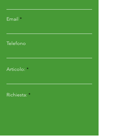
fori
Adatto per
Maschio
Email
macchina/ve
Terranova
icolo di
marca
Telefono
Tipo di
n/a
protezione
Articolo:
extra contro
l'usura
Richiesta: