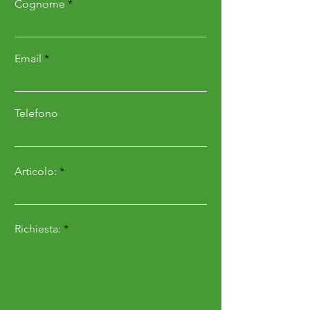
Cognome
macchina/ve
Terranova
icolo di
marca
Email
Adatto per
DC
macchina/ve
DL
icolo
DS
Telefono
modello
Tipo di
n/a
Articolo:
protezione
extra contro
l'usura
Richiesta: