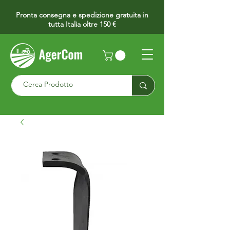
Pronta consegna e spedizione gratuita in
tutta Italia oltre 150 €