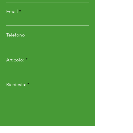
H
Altezza
145
Email
mm
Adatto per
Masch
macchina/veicolo di
io
Telefono
marca
Larghezza
80
Articolo:
mm
Spessore
8 mm
Senso di rotazione
Destr
Richiesta:
o
Forma
Curvo
Peso
1,35
kg
P
Sfasamento
20
Invia
mm