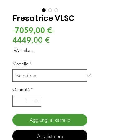
Fresatrice VLSC
Prezzo
 7059,00 € 
Prezzo
regolare
4449,00 €
scontato
IVA inclusa
Modello
*
Quantità
*
Aggiungi al carrello
Acquista ora