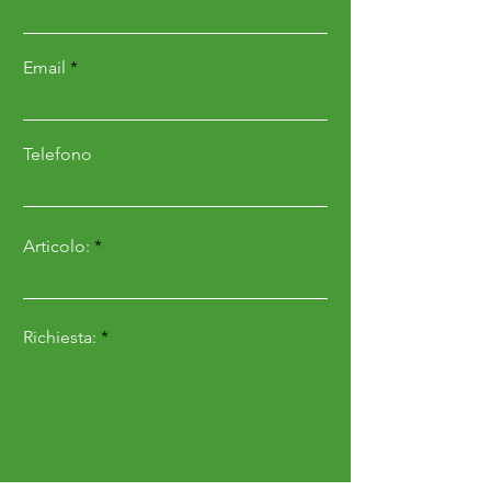
ingranaggi a bagno d’olio
• Cardano serie 6/8 con
Email
frizione a dischi
• Attacco terzo punto
inferiore regolabile
Telefono
• Protezione anti-
infortunistica
Articolo:
• Verniciatura a polvere
• Slitte laterali di
profondità regolabili
Richiesta:
• Attacco categoria 2 con
spostamento idraulico
DIMENSIONI E PESO
• VLSC 60 (1743x1000x1165