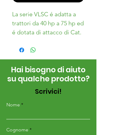
La serie VLSC é adatta a
trattori da 40 hp a 75 hp ed
é dotata di attacco di Cat.
2, spostabile lateralmente
con sistema idraulico.
I modelli VLSC si prestano
Hai bisogno di aiuto
per l’impiego in vigneti e
su qualche prodotto?
frutteti dove viene
richiesta una lavorazione
Scrivici!
interfilare. La velocità del
rotore é regolabile.
Nome
DOTAZIONI STANDARD
Cognome
• Trasmissione laterale a