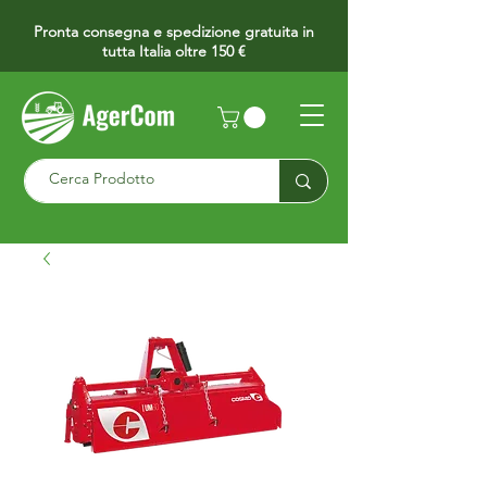
Pronta consegna e spedizione gratuita in
tutta Italia oltre 150 €