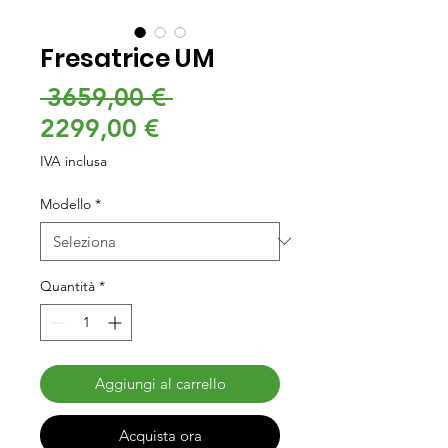
Fresatrice UM
Prezzo
 3659,00 € 
Prezzo
regolare
2299,00 €
scontato
IVA inclusa
Modello
*
Quantità
*
Aggiungi al carrello
Acquista ora