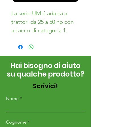
La serie UM é adatta a
trattori da 25 a 50 hp con
attacco di categoria 1.
I modelli UM si prestano
per l’impiego in terreni
impegnativi tra cui vigneti
Hai bisogno di aiuto
e frutteti.
su qualche prodotto?
DOTAZIONI STANDARD
Scrivici!
• Trasmissione laterale a
ingranaggi a bagno d’olio
Nome
• Cardano serie 5 con
frizione a dischi
Cognome
• Attacco terzo punto