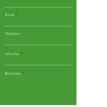
inferiore regolabile
• Protezione anti-
Email
infortunistica
• Verniciatura a polvere
• Slitte laterali di
Telefono
profondità regolabili
• Attacco categoria 1
Articolo:
DIMENSIONI E PESO
• UM 53 (1500X940X720
Richiesta:
mm)
(256 kg)
• UM 56 (1650x940x720
mm)
(262 kg)