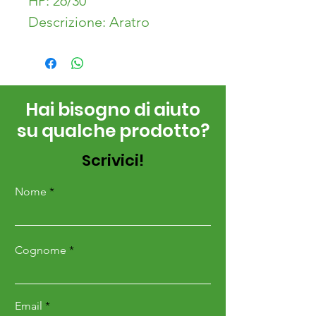
HP: 26/30
Descrizione: Aratro
monovomere
h (cm): 26
h (cm): 28
Hai bisogno di aiuto
Peso (kg): 110
su qualche prodotto?
Scrivici!
Nome
Cognome
Email