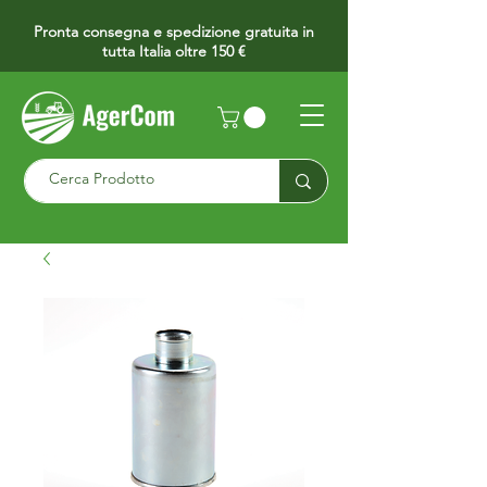
Pronta consegna e spedizione gratuita in
tutta Italia oltre 150 €