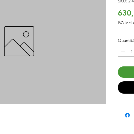
SKU: 2.4
630,
IVA incl
Quantit