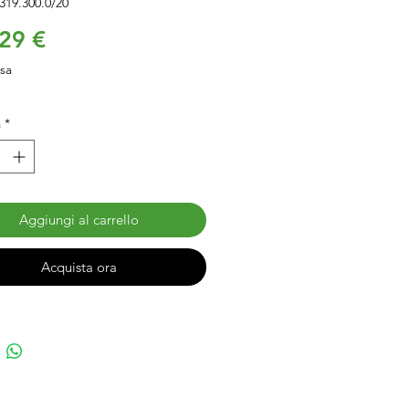
319.300.0/20
Prezzo
29 €
usa
à
*
Aggiungi al carrello
Acquista ora