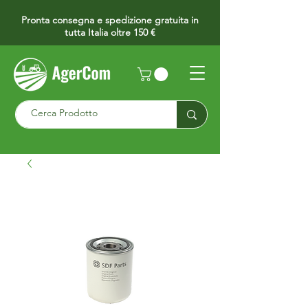
Pronta consegna e spedizione gratuita in
tutta Italia oltre 150 €