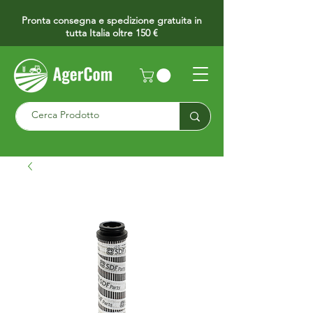
Pronta consegna e spedizione gratuita in
tutta Italia oltre 150 €