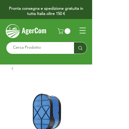
Pronta consegna e spedizione gratuita in
tutta Italia oltre 150 €