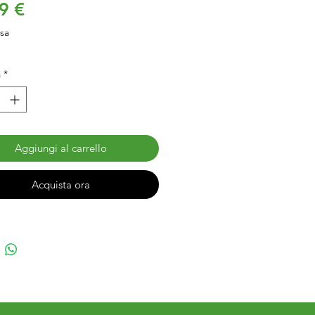
Prezzo
9 €
usa
à
*
Aggiungi al carrello
Acquista ora