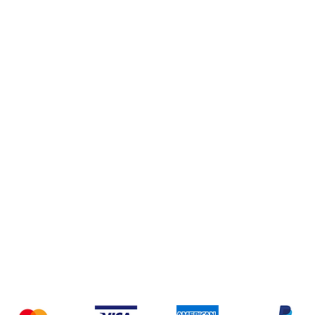
Ricambi
Chi Siamo
Spedizione e Resi
Pagamento Sicuro
Contatti
zioni e Resi
Termini e Condizioni
Metodi di Pagamen
Accettiamo i seguenti metodi di pagamento