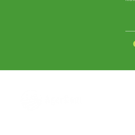
Hai bisogno di aiuto?
Scrivi al nostro
Servizio Clienti