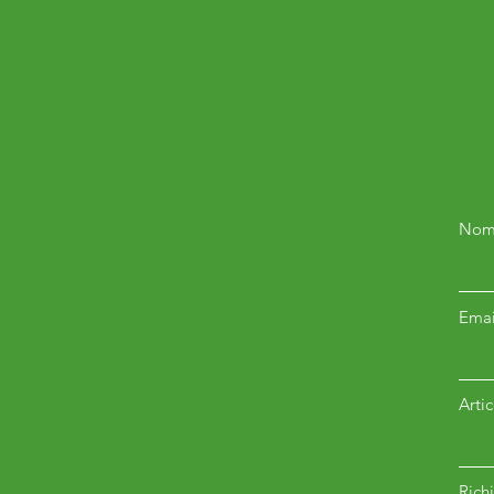
Nom
Emai
Arti
Richi