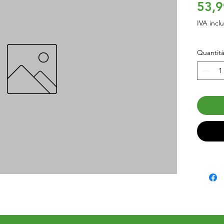
53,9
IVA incl
Quantit