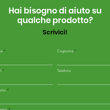
Hai bisogno di aiuto su
qualche prodotto?
Scrivici!
e
Cognome
l
Telefono
colo:
esta: