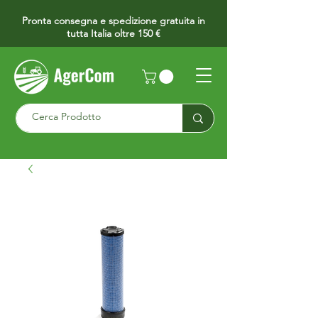
Pronta consegna e spedizione gratuita in
tutta Italia oltre 150 €