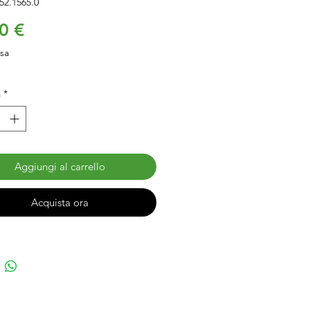
52.1565.0
Prezzo
0 €
usa
à
*
Aggiungi al carrello
Acquista ora