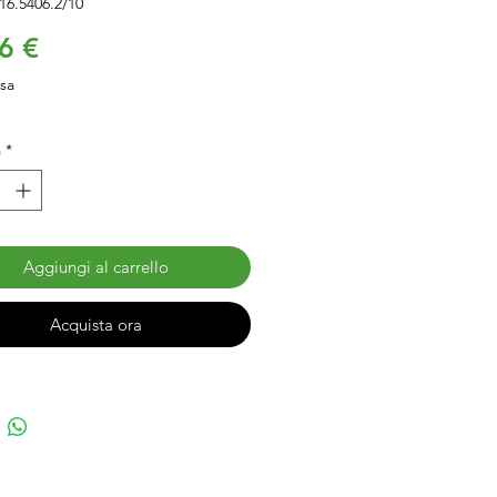
16.5406.2/10
Prezzo
6 €
usa
à
*
Aggiungi al carrello
Acquista ora