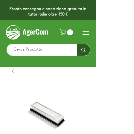
Pronta consegna e spedizione gratuita in
tutta Italia oltre 150 €