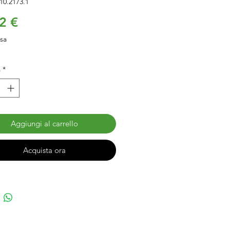
10.2173.1
Prezzo
2 €
usa
à
*
Aggiungi al carrello
Acquista ora