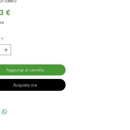
01.0388.0
Prezzo
3 €
usa
à
*
Aggiungi al carrello
Acquista ora