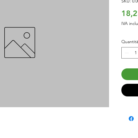
SKU: 0.0
18,2
IVA incl
Quantit