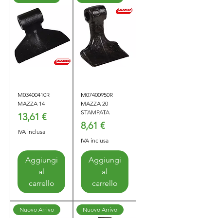
M03400410R
M07400950R
MAZZA 14
MAZZA 20
STAMPATA
Prezzo
13,61 €
Prezzo
8,61 €
IVA inclusa
IVA inclusa
Aggiungi
Aggiungi
al
al
carrello
carrello
Nuovo Arrivo
Nuovo Arrivo